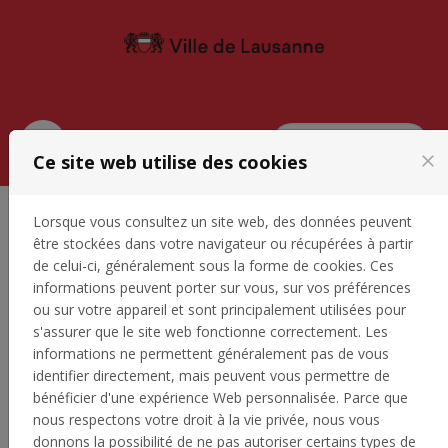
Passer au contenu
Se connecter
Menu
Ce site web utilise des cookies
close
Lorsque vous consultez un site web, des données peuvent
être stockées dans votre navigateur ou récupérées à partir
Bienvenue sur
myculture.lausanne.ch
,
de celui-ci, généralement sous la forme de cookies. Ces
le portail de demandes de soutien du
informations peuvent porter sur vous, sur vos préférences
Service de la culture et des bibliothèques
ou sur votre appareil et sont principalement utilisées pour
et archives de la Ville de Lausanne.
s'assurer que le site web fonctionne correctement. Les
informations ne permettent généralement pas de vous
Ce portail vous permet de déposer vos demandes de
identifier directement, mais peuvent vous permettre de
bénéficier d'une expérience Web personnalisée. Parce que
soutien et vos candidatures aux appels à projets via des
nous respectons votre droit à la vie privée, nous vous
formulaires en ligne dans tous les domaines référencés sur
donnons la possibilité de ne pas autoriser certains types de
la
page de prestations
du Service de la culture et sur la